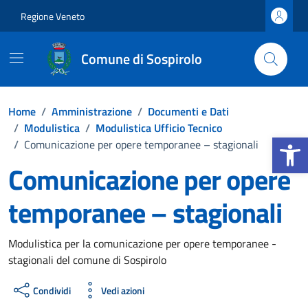
Vai ai contenuti
Vai al footer
Regione Veneto
Comune di Sospirolo
Home
/
Amministrazione
/
Documenti e Dati
/
Modulistica
/
Modulistica Ufficio Tecnico
Apri la b
/
Comunicazione per opere temporanee – stagionali
Comunicazione per opere
temporanee – stagionali
Dettagli del documento
Modulistica per la comunicazione per opere temporanee -
stagionali del comune di Sospirolo
Condividi
Vedi azioni