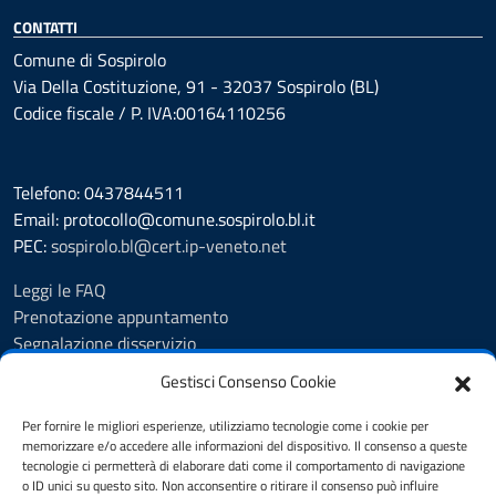
CONTATTI
Comune di Sospirolo
Via Della Costituzione, 91 - 32037 Sospirolo (BL)
Codice fiscale / P. IVA:00164110256
Telefono: 0437844511
Email: protocollo@comune.sospirolo.bl.it
PEC:
sospirolo.bl@cert.ip-veneto.net
Leggi le FAQ
Prenotazione appuntamento
Segnalazione disservizio
Richiesta assistenza
Gestisci Consenso Cookie
MyPA - Portale Cittadino Veneto
Richiesta di patrocinio comunale Sospirolo
Per fornire le migliori esperienze, utilizziamo tecnologie come i cookie per
memorizzare e/o accedere alle informazioni del dispositivo. Il consenso a queste
Amministrazione trasparente
tecnologie ci permetterà di elaborare dati come il comportamento di navigazione
Albo Pretorio
o ID unici su questo sito. Non acconsentire o ritirare il consenso può influire