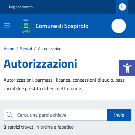
Vai ai contenuti
Vai al footer
Regione Veneto
Comune di Sospirolo
Home
/
Servizi
/
Autorizzazioni
Autorizzazioni
Apri la b
Autorizzazioni, permessi, licenze, concessioni di suolo, passi
carrabili e prestito di beni del Comune.
Esplora tutti i servizi
Cerca una parola chiave
Invio
3
servizi trovati in ordine alfabetico