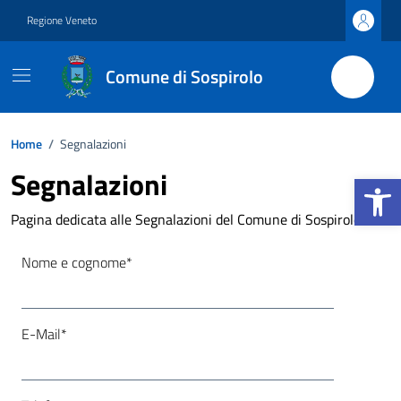
Vai ai contenuti
Vai al footer
Regione Veneto
Comune di Sospirolo
Home
/
Segnalazioni
Segnalazioni
Apri la b
Pagina dedicata alle Segnalazioni del Comune di Sospirolo
Nome e cognome*
E-Mail*