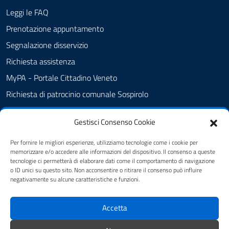
Leggi le FAQ
Prenotazione appuntamento
Segnalazione disservizio
Richiesta assistenza
MyPA - Portale Cittadino Veneto
Richiesta di patrocinio comunale Sospirolo
Amministrazione trasparente
Gestisci Consenso Cookie
Albo Pretorio
Cookie Policy
Per fornire le migliori esperienze, utilizziamo tecnologie come i cookie per
memorizzare e/o accedere alle informazioni del dispositivo. Il consenso a queste
Informativa privacy
tecnologie ci permetterà di elaborare dati come il comportamento di navigazione
o ID unici su questo sito. Non acconsentire o ritirare il consenso può influire
Dichiarazione di accessibilità
negativamente su alcune caratteristiche e funzioni.
Obiettivi di accessibilità
Accetta
Note legali
Feedback