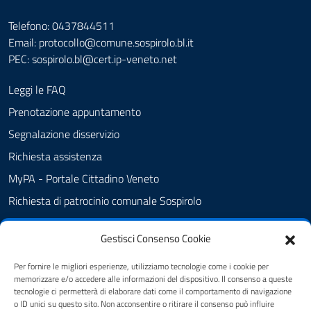
Telefono: 0437844511
Email: protocollo@comune.sospirolo.bl.it
PEC:
sospirolo.bl@cert.ip-veneto.net
Leggi le FAQ
Prenotazione appuntamento
Segnalazione disservizio
Richiesta assistenza
MyPA - Portale Cittadino Veneto
Richiesta di patrocinio comunale Sospirolo
Amministrazione trasparente
Gestisci Consenso Cookie
Albo Pretorio
Cookie Policy
Per fornire le migliori esperienze, utilizziamo tecnologie come i cookie per
memorizzare e/o accedere alle informazioni del dispositivo. Il consenso a queste
Informativa privacy
tecnologie ci permetterà di elaborare dati come il comportamento di navigazione
o ID unici su questo sito. Non acconsentire o ritirare il consenso può influire