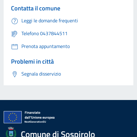
Contatta il comune
Leggi le domande frequenti
Telefono 0437844511
Prenota appuntamento
Problemi in città
Segnala disservizio
Comune di Sospirolo