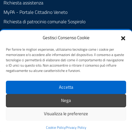
Richiesta assistenza
MyPA - Portale Cittadino Veneto
Richiesta di patrocinio comunale Sospirolo
Amministrazione trasparente
Gestisci Consenso Cookie
Albo Pretorio
Cookie Policy
Per fornire le migliori esperienze, utilizziamo tecnologie come i cookie per
memorizzare e/o accedere alle informazioni del dispositivo. Il consenso a queste
Informativa privacy
tecnologie ci permetterà di elaborare dati come il comportamento di navigazione
o ID unici su questo sito. Non acconsentire o ritirare il consenso può influire
Dichiarazione di accessibilità
negativamente su alcune caratteristiche e funzioni.
Obiettivi di accessibilità
Accetta
Note legali
Feedback
Nega
Visualizza le preferenze
Mappa del sito
Credits
Cookie Policy
Privacy Policy