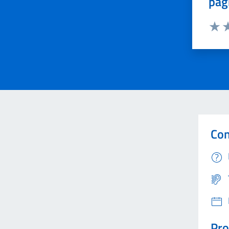
pag
Valut
Va
Con
Pro