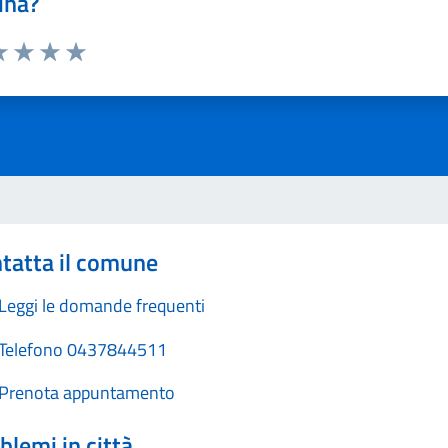
ina?
a 1 stelle su 5
luta 2 stelle su 5
Valuta 3 stelle su 5
Valuta 4 stelle su 5
Valuta 5 stelle su 5
tatta il comune
Leggi le domande frequenti
Telefono 0437844511
Prenota appuntamento
blemi in città