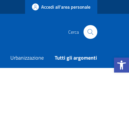
Accedi all'area personale
Cerca
Apri la b
Urbanizzazione
Tutti gli argomenti