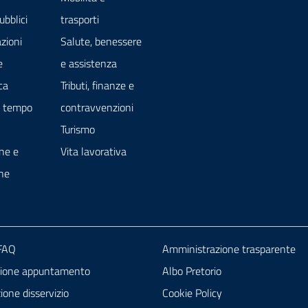
ubblici
trasporti
zioni
Salute, benessere
e
e assistenza
ca
Tributi, finanze e
e tempo
contravvenzioni
Turismo
ne e
Vita lavorativa
ne
 FAQ
Amministrazione trasparente
zione appuntamento
Albo Pretorio
one disservizio
Cookie Policy