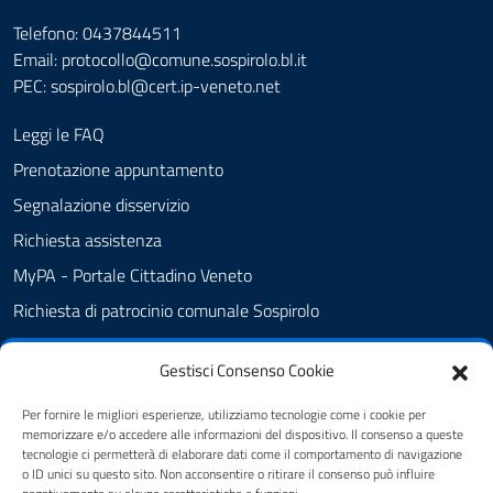
Telefono: 0437844511
Email: protocollo@comune.sospirolo.bl.it
PEC:
sospirolo.bl@cert.ip-veneto.net
Leggi le FAQ
Prenotazione appuntamento
Segnalazione disservizio
Richiesta assistenza
MyPA - Portale Cittadino Veneto
Richiesta di patrocinio comunale Sospirolo
Amministrazione trasparente
Gestisci Consenso Cookie
Albo Pretorio
Cookie Policy
Per fornire le migliori esperienze, utilizziamo tecnologie come i cookie per
memorizzare e/o accedere alle informazioni del dispositivo. Il consenso a queste
Informativa privacy
tecnologie ci permetterà di elaborare dati come il comportamento di navigazione
o ID unici su questo sito. Non acconsentire o ritirare il consenso può influire
Dichiarazione di accessibilità