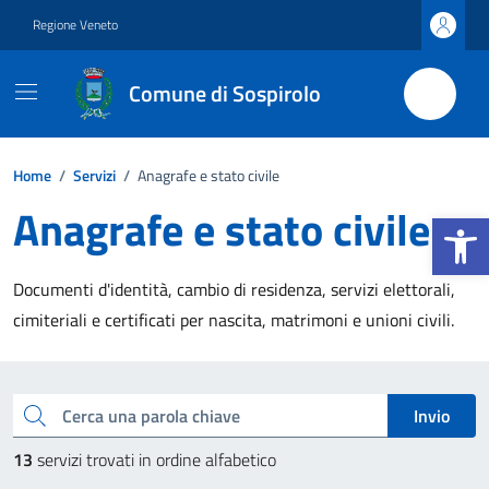
Vai ai contenuti
Vai al footer
Regione Veneto
Comune di Sospirolo
Home
/
Servizi
/
Anagrafe e stato civile
Anagrafe e stato civile
Apri la b
Documenti d'identità, cambio di residenza, servizi elettorali,
cimiteriali e certificati per nascita, matrimoni e unioni civili.
Esplora tutti i servizi
Cerca una parola chiave
Invio
13
servizi trovati in ordine alfabetico