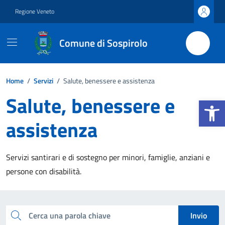
Vai ai contenuti
Vai al footer
Regione Veneto
Comune di Sospirolo
Home
/
Servizi
/
Salute, benessere e assistenza
Salute, benessere e
Apri la b
assistenza
Servizi santirari e di sostegno per minori, famiglie, anziani e
persone con disabilità.
Esplora tutti i servizi
Cerca una parola chiave
Invio