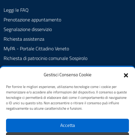
Leggi le FAQ
Prenotazione appuntamento
Segnalazione disservizio
Richiesta assistenza
MyPA - Portale Cittadino Veneto
Richiesta di patrocinio comunale Sospirolo
Amministrazione trasparente
Gestisci Consenso Cookie
Albo Pretorio
Cookie Policy
Per fornire le migliori esperienze, utilizziamo tecnologie come i cookie per
memorizzare e/o accedere alle informazioni del dispositivo. Il consenso a queste
Informativa privacy
tecnologie ci permetterà di elaborare dati come il comportamento di navigazione
o ID unici su questo sito. Non acconsentire o ritirare il consenso può influire
Dichiarazione di accessibilità
negativamente su alcune caratteristiche e funzioni.
Obiettivi di accessibilità
Accetta
Note legali