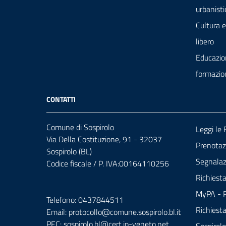
urbanisti
Cultura 
libero
Educazio
formazio
CONTATTI
Comune di Sospirolo
Leggi le
Via Della Costituzione, 91 - 32037
Prenota
Sospirolo (BL)
Segnalazi
Codice fiscale / P. IVA:00164110256
Richiest
MyPA - P
Telefono: 0437844511
Richiest
Email: protocollo@comune.sospirolo.bl.it
PEC:
sospirolo.bl@cert.ip-veneto.net