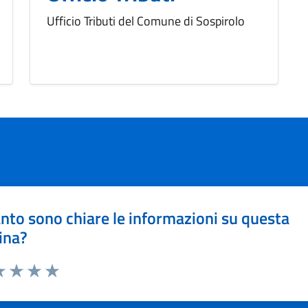
Ufficio Tributi del Comune di Sospirolo
nto sono chiare le informazioni su questa
ina?
a 1 stelle su 5
luta 2 stelle su 5
Valuta 3 stelle su 5
Valuta 4 stelle su 5
Valuta 5 stelle su 5