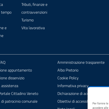
ca
Tributi, finanze e
e tempo
contravvenzioni
Turismo
ne e
Vita lavorativa
ne
 FAQ
Amministrazione trasparente
zione appuntamento
Albo Pretorio
one disservizio
Cookie Policy
a assistenza
Informativa privacy
ortale Cittadino Veneto
Dichiarazione di accessibilità
a di patrocinio comunale
Obiettivi di accessibilità
Per fornire l
accedere alle