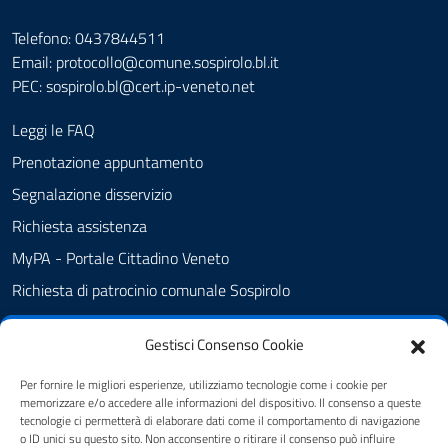
Telefono: 0437844511
Email: protocollo@comune.sospirolo.bl.it
PEC:
sospirolo.bl@cert.ip-veneto.net
Leggi le FAQ
Prenotazione appuntamento
Segnalazione disservizio
Richiesta assistenza
MyPA - Portale Cittadino Veneto
Richiesta di patrocinio comunale Sospirolo
Amministrazione trasparente
Gestisci Consenso Cookie
Albo Pretorio
Cookie Policy
Per fornire le migliori esperienze, utilizziamo tecnologie come i cookie per
memorizzare e/o accedere alle informazioni del dispositivo. Il consenso a queste
Informativa privacy
tecnologie ci permetterà di elaborare dati come il comportamento di navigazione
o ID unici su questo sito. Non acconsentire o ritirare il consenso può influire