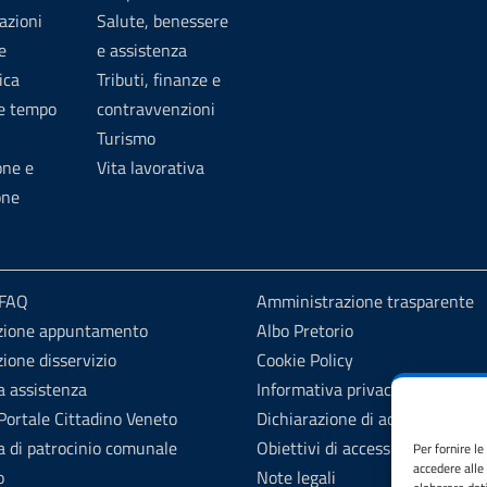
azioni
Salute, benessere
e
e assistenza
ica
Tributi, finanze e
 e tempo
contravvenzioni
Turismo
one e
Vita lavorativa
one
 FAQ
Amministrazione trasparente
zione appuntamento
Albo Pretorio
ione disservizio
Cookie Policy
a assistenza
Informativa privacy
ortale Cittadino Veneto
Dichiarazione di accessibilità
a di patrocinio comunale
Obiettivi di accessibilità
Per fornire l
accedere alle
o
Note legali