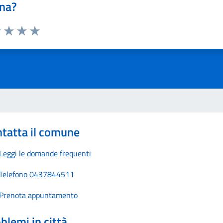
na?
1 stelle su 5
uta 2 stelle su 5
Valuta 3 stelle su 5
Valuta 4 stelle su 5
Valuta 5 stelle su 5
tatta il comune
Leggi le domande frequenti
Telefono 0437844511
Prenota appuntamento
blemi in città