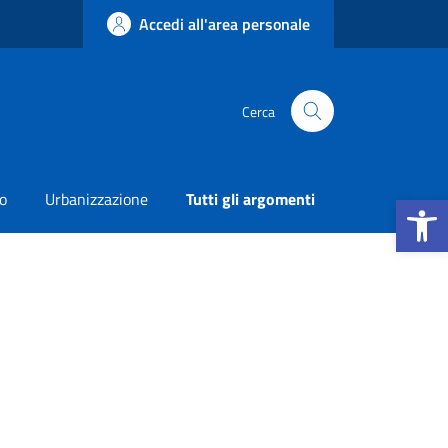
Accedi all'area personale
Cerca
Apri la b
o
Urbanizzazione
Tutti gli argomenti