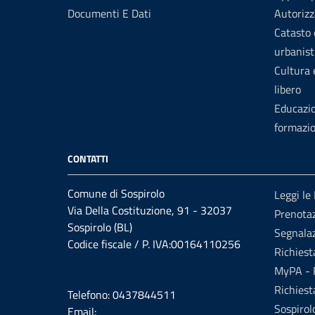
Documenti E Dati
Autorizz
Catasto 
urbanist
Cultura
libero
Educazi
formazi
CONTATTI
Comune di Sospirolo
Leggi le
Via Della Costituzione, 91 - 32037
Prenota
Sospirolo (BL)
Segnalaz
Codice fiscale / P. IVA:00164110256
Richiest
MyPA - P
Richiest
Telefono: 0437844511
Sospirol
Email: