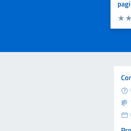
pagi
Valuta 
Val
Con
Pro