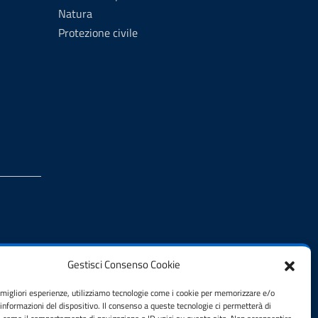
Natura
Protezione civile
Gestisci Consenso Cookie
e migliori esperienze, utilizziamo tecnologie come i cookie per memorizzare e/o
 informazioni del dispositivo. Il consenso a queste tecnologie ci permetterà di