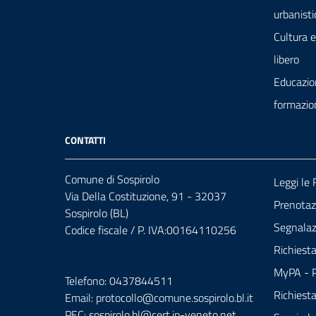
urbanisti
Cultura 
libero
Educazio
formazio
CONTATTI
Comune di Sospirolo
Leggi le
Via Della Costituzione, 91 - 32037
Prenota
Sospirolo (BL)
Segnalazi
Codice fiscale / P. IVA:00164110256
Richiest
MyPA - P
Telefono: 0437844511
Richiest
Email: protocollo@comune.sospirolo.bl.it
PEC:
sospirolo.bl@cert.ip-veneto.net