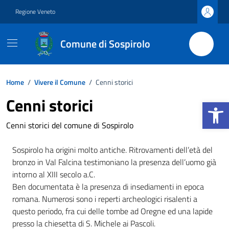
Vai ai contenuti
Vai al footer
Regione Veneto
Comune di Sospirolo
Home
/
Vivere il Comune
/
Cenni storici
Cenni storici
Apri la b
Cenni storici del comune di Sospirolo
Sospirolo ha origini molto antiche. Ritrovamenti dell’età del
bronzo in Val Falcina testimoniano la presenza dell’uomo già
intorno al XIII secolo a.C.
Ben documentata è la presenza di insediamenti in epoca
romana. Numerosi sono i reperti archeologici risalenti a
questo periodo, fra cui delle tombe ad Oregne ed una lapide
presso la chiesetta di S. Michele ai Pascoli.