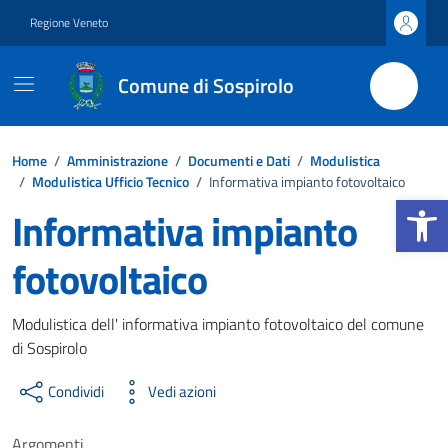
Vai ai contenuti
Vai al footer
Regione Veneto
Comune di Sospirolo
Home
/
Amministrazione
/
Documenti e Dati
/
Modulistica
/
Modulistica Ufficio Tecnico
/
Informativa impianto fotovoltaico
Apri la b
Informativa impianto
fotovoltaico
Dettagli del documento
Modulistica dell' informativa impianto fotovoltaico del comune
di Sospirolo
Condividi
Vedi azioni
Argomenti