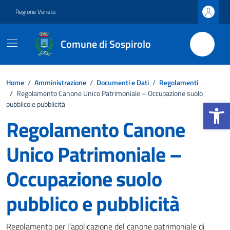
Vai ai contenuti
Vai al footer
Regione Veneto
Comune di Sospirolo
Home
/
Amministrazione
/
Documenti e Dati
/
Regolamenti
/
Regolamento Canone Unico Patrimoniale – Occupazione suolo
Apri la b
pubblico e pubblicità
Regolamento Canone
Unico Patrimoniale –
Occupazione suolo
pubblico e pubblicità
Dettagli del documento
Regolamento per l’applicazione del canone patrimoniale di