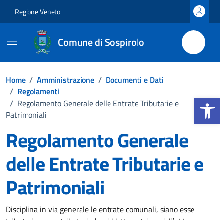
Vai ai contenuti
Vai al footer
Regione Veneto
Comune di Sospirolo
Home
/
Amministrazione
/
Documenti e Dati
/
Regolamenti
Apri la b
/
Regolamento Generale delle Entrate Tributarie e
Patrimoniali
Regolamento Generale
delle Entrate Tributarie e
Patrimoniali
Dettagli del documento
Disciplina in via generale le entrate comunali, siano esse