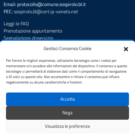
Email: protocollo@comune.sospirolo.bl.it
PEC:
sospirolo.bl@cert.ip-veneto.net
Leggi le FAQ
Prenotazione appuntamento
Segnalazione disservizio
Richiesta assistenza
Gestisci Consenso Cookie
MyPA - Portale Cittadino Veneto
Richiesta di patrocinio comunale Sospirolo
Per fornire le migliori esperienze, utilizziamo tecnologie come i cookie per
memorizzare e/o accedere alle informazioni del dispositivo. Il consenso a queste
Amministrazione trasparente
tecnologie ci permetterà di elaborare dati come il comportamento di navigazione
Albo Pretorio
o ID unici su questo sito. Non acconsentire o ritirare il consenso può influire
Cookie Policy
negativamente su alcune caratteristiche e funzioni.
Informativa privacy
Dichiarazione di accessibilità
Accetta
Obiettivi di accessibilità
Note legali
Nega
Feedback
Visualizza le preferenze