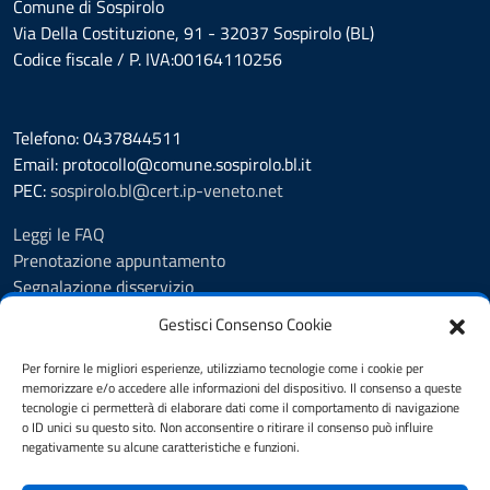
Comune di Sospirolo
Via Della Costituzione, 91 - 32037 Sospirolo (BL)
Codice fiscale / P. IVA:00164110256
Telefono: 0437844511
Email: protocollo@comune.sospirolo.bl.it
PEC:
sospirolo.bl@cert.ip-veneto.net
Leggi le FAQ
Prenotazione appuntamento
Segnalazione disservizio
Richiesta assistenza
Gestisci Consenso Cookie
MyPA - Portale Cittadino Veneto
Richiesta di patrocinio comunale Sospirolo
Per fornire le migliori esperienze, utilizziamo tecnologie come i cookie per
memorizzare e/o accedere alle informazioni del dispositivo. Il consenso a queste
Amministrazione trasparente
tecnologie ci permetterà di elaborare dati come il comportamento di navigazione
Albo Pretorio
o ID unici su questo sito. Non acconsentire o ritirare il consenso può influire
Cookie Policy
negativamente su alcune caratteristiche e funzioni.
Informativa privacy