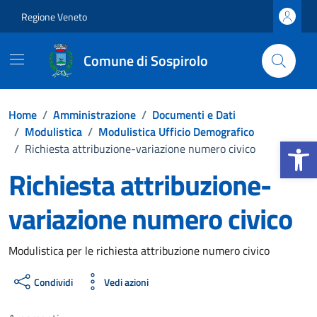
Vai ai contenuti
Vai al footer
Regione Veneto
Comune di Sospirolo
Home
/
Amministrazione
/
Documenti e Dati
/
Modulistica
/
Modulistica Ufficio Demografico
Apri la b
/
Richiesta attribuzione-variazione numero civico
Richiesta attribuzione-
variazione numero civico
Dettagli del documento
Modulistica per le richiesta attribuzione numero civico
Condividi
Vedi azioni