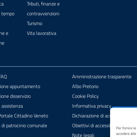
ca
Tributi, finanze e
e tempo
contravvenzioni
Turismo
ne e
Vita lavorativa
ne
 FAQ
Amministrazione trasparente
zione appuntamento
Albo Pretorio
one disservizio
Cookie Policy
a assistenza
Informativa privacy
ortale Cittadino Veneto
Dichiarazione di accessibilità
a di patrocinio comunale
Obiettivi di accessibilità
Per fornire l
accedere alle
Note legali