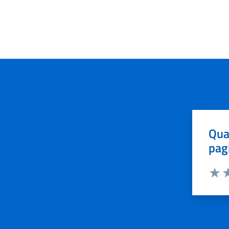
Qua
pag
Valut
Va