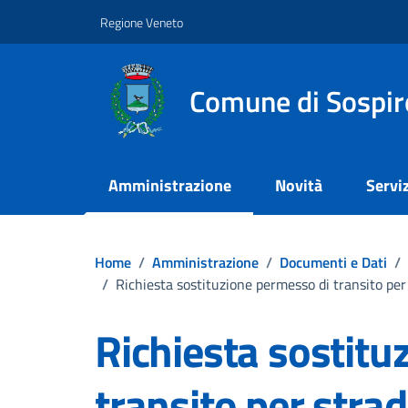
Vai ai contenuti
Vai al footer
Regione Veneto
Comune di Sospir
Amministrazione
Novità
Serviz
Home
/
Amministrazione
/
Documenti e Dati
/
/
Richiesta sostituzione permesso di transito per 
Richiesta sostitu
transito per strad