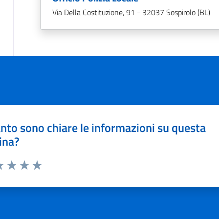
Via Della Costituzione, 91 - 32037 Sospirolo (BL)
nto sono chiare le informazioni su questa
ina?
a 1 stelle su 5
luta 2 stelle su 5
Valuta 3 stelle su 5
Valuta 4 stelle su 5
Valuta 5 stelle su 5