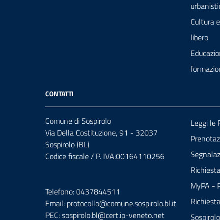
urbanisti
Cultura 
libero
Educazio
formazio
CONTATTI
Comune di Sospirolo
Leggi le
Via Della Costituzione, 91 - 32037
Prenota
Sospirolo (BL)
Segnalazi
Codice fiscale / P. IVA:00164110256
Richiest
MyPA - P
Telefono: 0437844511
Richiest
Email: protocollo@comune.sospirolo.bl.it
PEC:
sospirolo.bl@cert.ip-veneto.net
Sospirolo