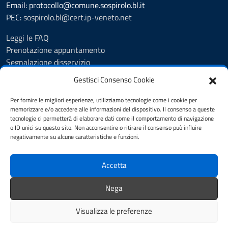
Email: protocollo@comune.sospirolo.bl.it
PEC:
sospirolo.bl@cert.ip-veneto.net
Leggi le FAQ
Prenotazione appuntamento
Segnalazione disservizio
Richiesta assistenza
Gestisci Consenso Cookie
MyPA - Portale Cittadino Veneto
Richiesta di patrocinio comunale Sospirolo
Per fornire le migliori esperienze, utilizziamo tecnologie come i cookie per
memorizzare e/o accedere alle informazioni del dispositivo. Il consenso a queste
Amministrazione trasparente
tecnologie ci permetterà di elaborare dati come il comportamento di navigazione
Albo Pretorio
o ID unici su questo sito. Non acconsentire o ritirare il consenso può influire
Cookie Policy
negativamente su alcune caratteristiche e funzioni.
Informativa privacy
Dichiarazione di accessibilità
Accetta
Obiettivi di accessibilità
Note legali
Nega
Feedback
Visualizza le preferenze