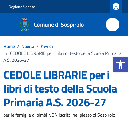
Vai ai contenuti
Vai al footer
Regione Veneto
Comune di Sospirolo
Home
/
Novità
/
Avvisi
/
CEDOLE LIBRARIE per i libri di testo della Scuola Primaria
Apri la b
A.S. 2026-27
CEDOLE LIBRARIE per i
libri di testo della Scuola
Primaria A.S. 2026-27
Dettagli della notizia
per le famiglie di bimbi NON iscritti nel plesso di Sospirolo