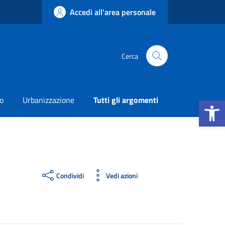
Accedi all'area personale
Cerca
Apri la b
o
Urbanizzazione
Tutti gli argomenti
Condividi
Vedi azioni