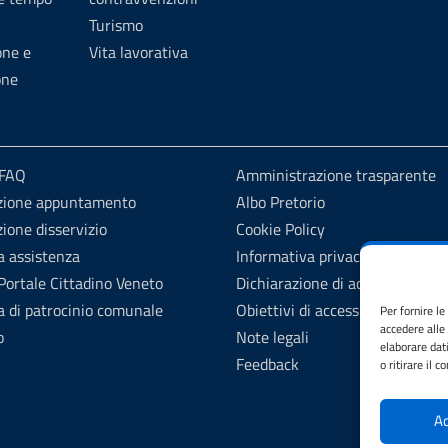
Turismo
one e
Vita lavorativa
one
 FAQ
Amministrazione trasparente
zione appuntamento
Albo Pretorio
ione disservizio
Cookie Policy
a assistenza
Informativa privacy
ortale Cittadino Veneto
Dichiarazione di accessibilità
a di patrocinio comunale
Obiettivi di accessibilità
Per fornire l
accedere alle
o
Note legali
elaborare dat
Feedback
o ritirare il 
Ac