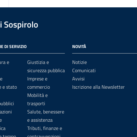
 Sospirolo
E DI SERVIZIO
NOVITÀ
ura e
Giustizia e
Notizie
sicurezza pubblica
Comunicati
e
Imprese e
Avvisi
 e stato
commercio
Iscrizione alla Newsletter
Mobilità e
pubblici
trasporti
azioni
Salute, benessere
e
e assistenza
ica
Tributi, finanze e
 e tempo
contravvenzioni