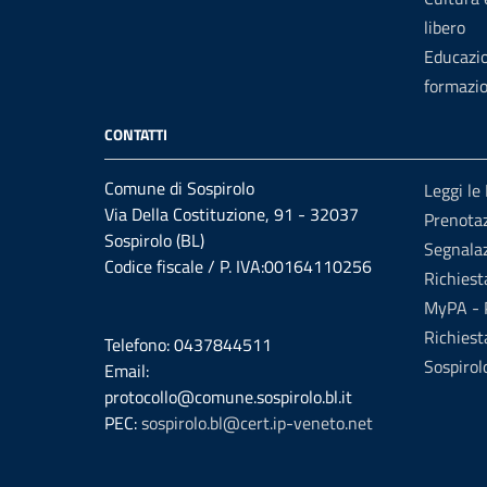
libero
Educazi
formazi
CONTATTI
Comune di Sospirolo
Leggi le
Via Della Costituzione, 91 - 32037
Prenota
Sospirolo (BL)
Segnalaz
Codice fiscale / P. IVA:00164110256
Richiest
MyPA - P
Richiest
Telefono: 0437844511
Sospirol
Email:
protocollo@comune.sospirolo.bl.it
PEC:
sospirolo.bl@cert.ip-veneto.net