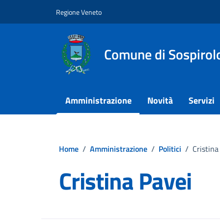
Vai ai contenuti
Vai al footer
Regione Veneto
Comune di Sospirol
Amministrazione
Novità
Servizi
Home
/
Amministrazione
/
Politici
/
Cristina
Cristina Pavei