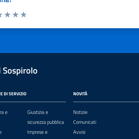
a 1 stelle su 5
luta 2 stelle su 5
Valuta 3 stelle su 5
Valuta 4 stelle su 5
Valuta 5 stelle su 5
 Sospirolo
E DI SERVIZIO
NOVITÀ
ra e
Giustizia e
Notizie
sicurezza pubblica
Comunicati
e
Imprese e
Avvisi