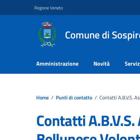
Vai ai contenuti
Vai al footer
Regione Veneto
Comune di Sospir
Amministrazione
Novità
Serviz
Home
/
Punti di contatto
/
Contatti A.B.V.S. A
Contatti A.B.V.S.
Bellunese Volont