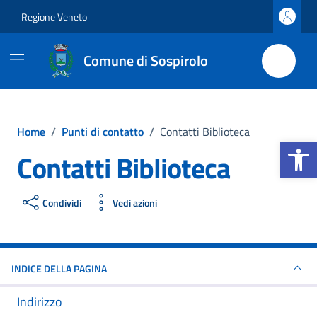
Vai ai contenuti
Vai al footer
Regione Veneto
Comune di Sospirolo
Home
/
Punti di contatto
/
Contatti Biblioteca
Apri la b
Contatti Biblioteca
Condividi
Vedi azioni
INDICE DELLA PAGINA
Indirizzo