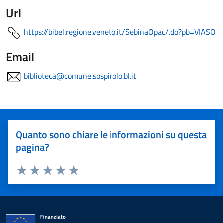
Url
https://bibel.regione.veneto.it/SebinaOpac/.do?pb=VIASO
Email
biblioteca@comune.sospirolo.bl.it
Quanto sono chiare le informazioni su questa
pagina?
Valuta 1 stelle su 5
Valuta 2 stelle su 5
Valuta 3 stelle su 5
Valuta 4 stelle su 5
Valuta 5 stelle su 5