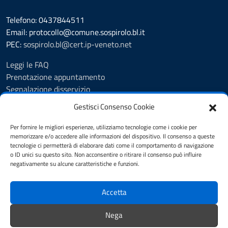
Telefono: 0437844511
Email: protocollo@comune.sospirolo.bl.it
PEC:
sospirolo.bl@cert.ip-veneto.net
Leggi le FAQ
Prenotazione appuntamento
Segnalazione disservizio
Richiesta assistenza
Gestisci Consenso Cookie
MyPA - Portale Cittadino Veneto
Richiesta di patrocinio comunale Sospirolo
Per fornire le migliori esperienze, utilizziamo tecnologie come i cookie per
memorizzare e/o accedere alle informazioni del dispositivo. Il consenso a queste
Amministrazione trasparente
tecnologie ci permetterà di elaborare dati come il comportamento di navigazione
Albo Pretorio
o ID unici su questo sito. Non acconsentire o ritirare il consenso può influire
Cookie Policy
negativamente su alcune caratteristiche e funzioni.
Informativa privacy
Dichiarazione di accessibilità
Accetta
Obiettivi di accessibilità
Note legali
Nega
Feedback