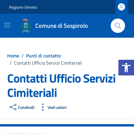
Vai ai contenuti
Vai al footer
Regione Veneto
Comune di Sospirolo
Home
/
Punti di contatto
Apri la b
/
Contatti Ufficio Servizi Cimiteriali
Contatti Ufficio Servizi
Cimiteriali
Condividi
Vedi azioni