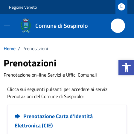
Vai ai contenuti
Vai al footer
Regione Veneto
Comune di Sospirolo
Home
/
Prenotazioni
Apri la b
Prenotazioni
Prenotazione on-line Servizi e Uffici Comunali
Clicca sui seguenti pulsanti per accedere ai servizi
Prenotazioni del Comune di Sospirolo:
Prenotazione Carta d’Identità
Elettronica (CIE)