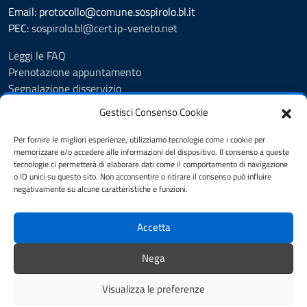
Email: protocollo@comune.sospirolo.bl.it
PEC:
sospirolo.bl@cert.ip-veneto.net
Leggi le FAQ
Prenotazione appuntamento
Segnalazione disservizio
Richiesta assistenza
Gestisci Consenso Cookie
MyPA - Portale Cittadino Veneto
Richiesta di patrocinio comunale Sospirolo
Per fornire le migliori esperienze, utilizziamo tecnologie come i cookie per
memorizzare e/o accedere alle informazioni del dispositivo. Il consenso a queste
Amministrazione trasparente
tecnologie ci permetterà di elaborare dati come il comportamento di navigazione
Albo Pretorio
o ID unici su questo sito. Non acconsentire o ritirare il consenso può influire
Cookie Policy
negativamente su alcune caratteristiche e funzioni.
Informativa privacy
Dichiarazione di accessibilità
Accetta
Obiettivi di accessibilità
Note legali
Nega
Feedback
Visualizza le preferenze