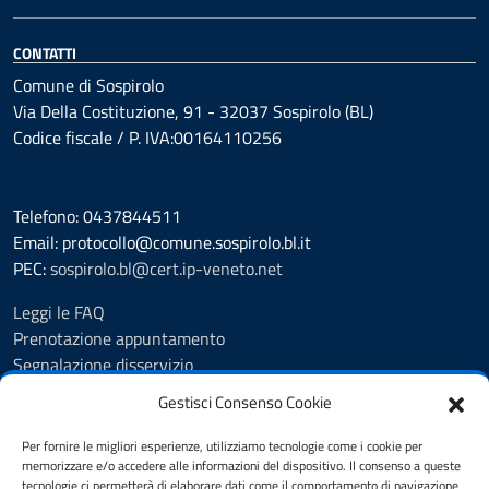
CONTATTI
Comune di Sospirolo
Via Della Costituzione, 91 - 32037 Sospirolo (BL)
Codice fiscale / P. IVA:00164110256
Telefono: 0437844511
Email: protocollo@comune.sospirolo.bl.it
PEC:
sospirolo.bl@cert.ip-veneto.net
Leggi le FAQ
Prenotazione appuntamento
Segnalazione disservizio
Richiesta assistenza
Gestisci Consenso Cookie
MyPA - Portale Cittadino Veneto
Richiesta di patrocinio comunale Sospirolo
Per fornire le migliori esperienze, utilizziamo tecnologie come i cookie per
memorizzare e/o accedere alle informazioni del dispositivo. Il consenso a queste
Amministrazione trasparente
tecnologie ci permetterà di elaborare dati come il comportamento di navigazione