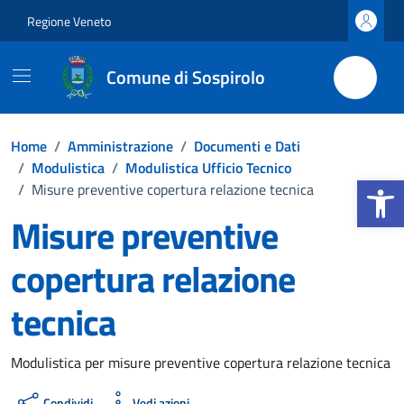
Vai ai contenuti
Vai al footer
Regione Veneto
Comune di Sospirolo
Home
/
Amministrazione
/
Documenti e Dati
/
Modulistica
/
Modulistica Ufficio Tecnico
Apri la b
/
Misure preventive copertura relazione tecnica
Misure preventive
copertura relazione
tecnica
Dettagli del documento
Modulistica per misure preventive copertura relazione tecnica
Condividi
Vedi azioni