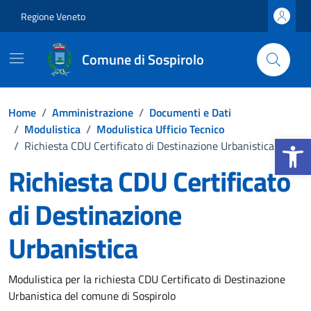
Vai ai contenuti
Vai al footer
Regione Veneto
Comune di Sospirolo
Home
/
Amministrazione
/
Documenti e Dati
/
Modulistica
/
Modulistica Ufficio Tecnico
Apri la b
/
Richiesta CDU Certificato di Destinazione Urbanistica
Richiesta CDU Certificato
di Destinazione
Urbanistica
Dettagli del documento
Modulistica per la richiesta CDU Certificato di Destinazione
Urbanistica del comune di Sospirolo