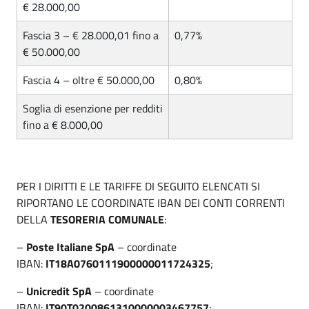
€ 28.000,00
Fascia 3 – € 28.000,01 fino a
0,77%
€ 50.000,00
Fascia 4 – oltre € 50.000,00
0,80%
Soglia di esenzione per redditi
fino a € 8.000,00
PER I DIRITTI E LE TARIFFE DI SEGUITO ELENCATI SI
RIPORTANO LE COORDINATE IBAN DEI CONTI CORRENTI
DELLA
TESORERIA COMUNALE
:
–
Poste Italiane SpA
– coordinate
IBAN:
IT18A0760111900000011724325
;
–
Unicredit SpA
– coordinate
IBAN:
IT90T0200861310000003467757
;