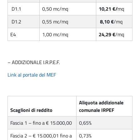
D1.1
0,50 mc/mq
10,21 €/
mq
D1.2
0,55 mc/mq
8,10 €
/mq
E4
1,00 mc/mq
24,29 €
/mq
– ADDIZIONALE I.R.P.E.F.
Link al portale del MEF
Aliquota addizionale
Scaglioni di reddito
comunale IRPEF
Fascia 1 – fino a € 15.000,00
0,65%
Fascia 2 – € 15.000,01 fino a
0,73%