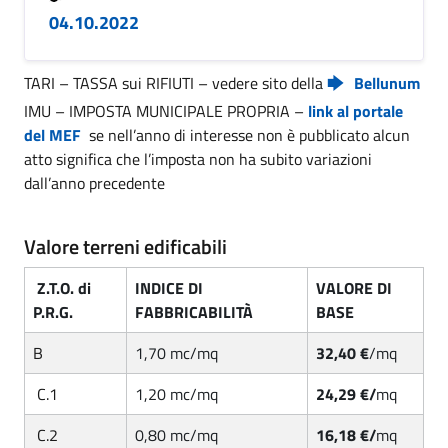
04.10.2022
TARI – TASSA sui RIFIUTI – vedere sito della
Bellunum
IMU – IMPOSTA MUNICIPALE PROPRIA –
link al portale
del MEF
se nell’anno di interesse non è pubblicato alcun
atto significa che l’imposta non ha subito variazioni
dall’anno precedente
Valore terreni edificabili
Z.T.O. di
INDICE DI
VALORE DI
P.R.G.
FABBRICABILITÀ
BASE
B
1,70 mc/mq
32,40 €
/mq
C.1
1,20 mc/mq
24,29 €/
mq
C.2
0,80 mc/mq
16,18 €/
mq