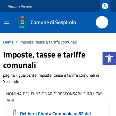
Vai ai contenuti
Vai al footer
Regione Veneto
Comune di Sospirolo
Home
/
Imposte, tasse e tariffe comunali
Apri la b
Imposte, tasse e tariffe
comunali
pagina riguardante Imposte, tasse e tariffe comunali di
Sospirolo
NOMINA DEL FUNZIONARIO RESPONSABILE IMU, TASI,
TARI
Delibera Giunta Comunale n. 82 del