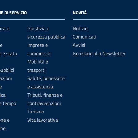
E DI SERVIZIO
NOVITÀ
ura e
Giustizia e
Notizie
sicurezza pubblica
Comunicati
e
Imprese e
Avvisi
 e stato
commercio
Iscrizione alla Newsletter
Mobilità e
pubblici
trasporti
azioni
Salute, benessere
e
e assistenza
ica
Tributi, finanze e
 e tempo
contravvenzioni
Turismo
one e
Vita lavorativa
one