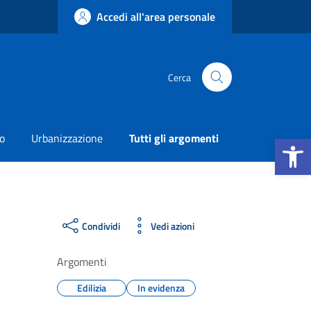
Accedi all'area personale
Cerca
Apri la b
o
Urbanizzazione
Tutti gli argomenti
Condividi
Vedi azioni
Argomenti
Edilizia
In evidenza