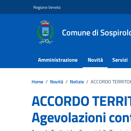
Vai ai contenuti
Vai al footer
Regione Veneto
Comune di Sospirol
Amministrazione
Novità
Servizi
Home
/
Novità
/
Notizie
/
ACCORDO TERRITORIA
ACCORDO TERRI
Agevolazioni cont