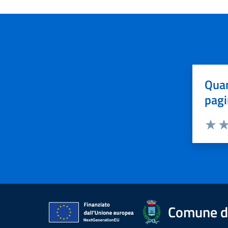
Quan
pagi
Valuta 
Val
Comune di