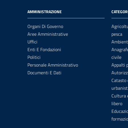
AMMINISTRAZIONE
CATEGORI
Organi Di Governo
Agricolt
Aree Amministrative
pesca
Uffici
Ambient
Enti E Fondazioni
Anagrafe
Politici
civile
Personale Amministrativo
Appalti 
Documenti E Dati
Autorizz
Catasto 
urbanist
Cultura
libero
Educazi
formazi