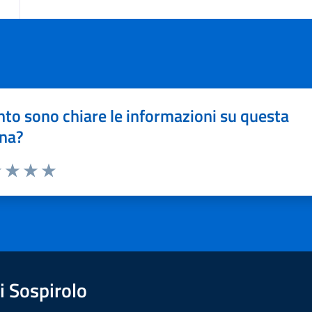
to sono chiare le informazioni su questa
na?
1 stelle su 5
uta 2 stelle su 5
Valuta 3 stelle su 5
Valuta 4 stelle su 5
Valuta 5 stelle su 5
 Sospirolo