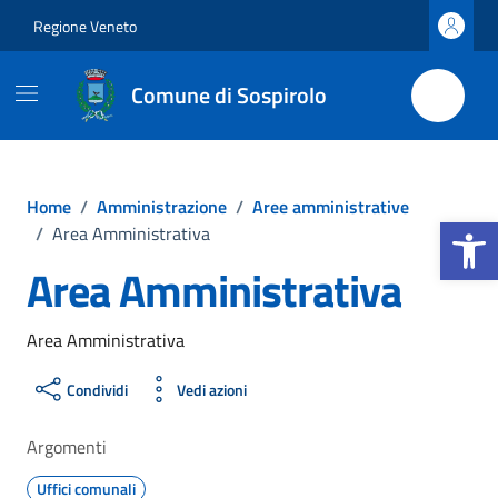
Vai ai contenuti
Vai al footer
Regione Veneto
Comune di Sospirolo
Home
/
Amministrazione
/
Aree amministrative
Apri la b
/
Area Amministrativa
Area Amministrativa
Area Amministrativa
Condividi
Vedi azioni
Argomenti
Uffici comunali