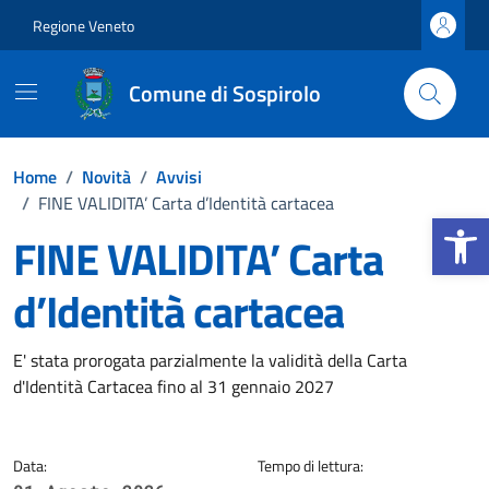
Vai ai contenuti
Vai al footer
Regione Veneto
Comune di Sospirolo
Home
/
Novità
/
Avvisi
/
FINE VALIDITA’ Carta d’Identità cartacea
Apri la b
FINE VALIDITA’ Carta
d’Identità cartacea
Dettagli della notizia
E' stata prorogata parzialmente la validità della Carta
d'Identità Cartacea fino al 31 gennaio 2027
Data:
Tempo di lettura: