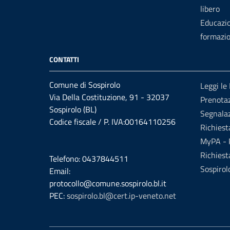
libero
Educazi
formazi
CONTATTI
Comune di Sospirolo
Leggi le
Via Della Costituzione, 91 - 32037
Prenota
Sospirolo (BL)
Segnalaz
Codice fiscale / P. IVA:00164110256
Richiest
MyPA - P
Richiest
Telefono: 0437844511
Sospirol
Email:
protocollo@comune.sospirolo.bl.it
PEC:
sospirolo.bl@cert.ip-veneto.net