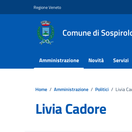
Vai ai contenuti
Vai al footer
Regione Veneto
Comune di Sospirol
Amministrazione
Novità
Servizi
Home
/
Amministrazione
/
Politici
/
Livia Ca
Livia Cadore