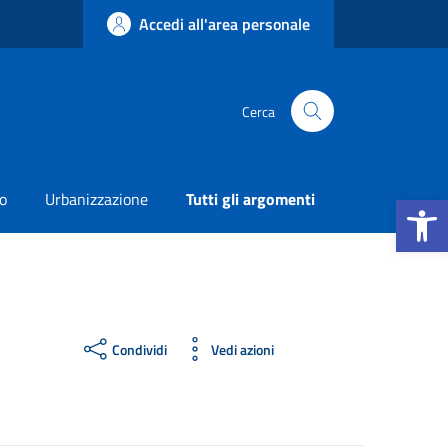
Accedi all'area personale
Cerca
Apri la b
o
Urbanizzazione
Tutti gli argomenti
Condividi
Vedi azioni