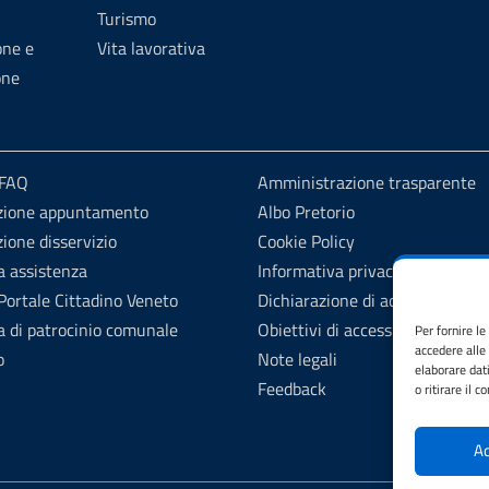
Turismo
one e
Vita lavorativa
one
 FAQ
Amministrazione trasparente
zione appuntamento
Albo Pretorio
ione disservizio
Cookie Policy
a assistenza
Informativa privacy
ortale Cittadino Veneto
Dichiarazione di accessibilità
a di patrocinio comunale
Obiettivi di accessibilità
Per fornire l
accedere alle
o
Note legali
elaborare dat
Feedback
o ritirare il 
Ac