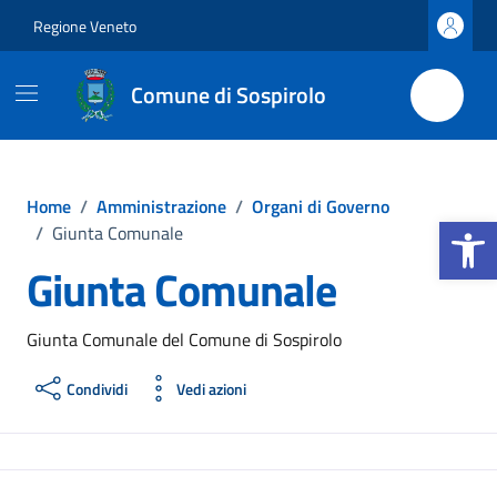
Vai ai contenuti
Vai al footer
Regione Veneto
Comune di Sospirolo
Home
/
Amministrazione
/
Organi di Governo
Apri la b
/
Giunta Comunale
Giunta Comunale
Giunta Comunale del Comune di Sospirolo
Condividi
Vedi azioni