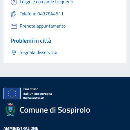
Leggi le domande frequenti
Telefono 0437844511
Prenota appuntamento
Problemi in città
Segnala disservizio
Comune di Sospirolo
AMMINISTRAZIONE