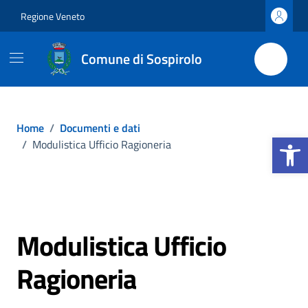
Vai ai contenuti
Vai al footer
Regione Veneto
Comune di Sospirolo
Home
/
Documenti e dati
Apri la b
/
Modulistica Ufficio Ragioneria
Modulistica Ufficio
Ragioneria