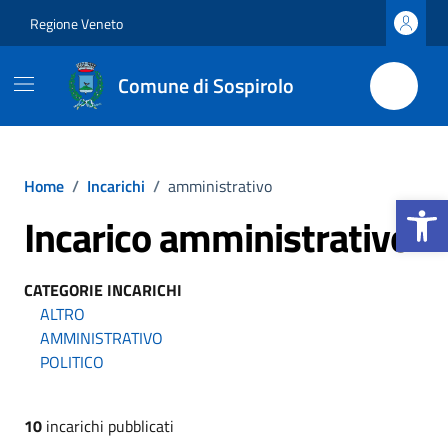
Vai ai contenuti
Vai al footer
Regione Veneto
Comune di Sospirolo
Home
/
Incarichi
/
amministrativo
Apri la b
Incarico amministrativo
CATEGORIE INCARICHI
ALTRO
AMMINISTRATIVO
POLITICO
10
incarichi pubblicati