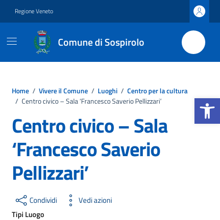
Vai ai contenuti
Vai al footer
Regione Veneto
Comune di Sospirolo
Home
/
Vivere il Comune
/
Luoghi
/
Centro per la cultura
Apri la b
/
Centro civico – Sala ‘Francesco Saverio Pellizzari’
Centro civico – Sala
‘Francesco Saverio
Pellizzari’
Condividi
Vedi azioni
Tipi Luogo