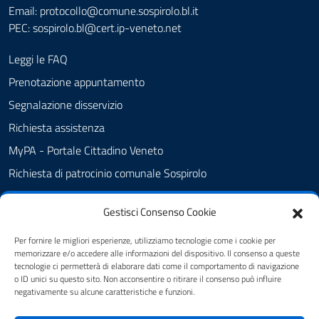
Email: protocollo@comune.sospirolo.bl.it
PEC:
sospirolo.bl@cert.ip-veneto.net
Leggi le FAQ
Prenotazione appuntamento
Segnalazione disservizio
Richiesta assistenza
MyPA - Portale Cittadino Veneto
Richiesta di patrocinio comunale Sospirolo
Amministrazione trasparente
Gestisci Consenso Cookie
Albo Pretorio
Cookie Policy
Per fornire le migliori esperienze, utilizziamo tecnologie come i cookie per
memorizzare e/o accedere alle informazioni del dispositivo. Il consenso a queste
Informativa privacy
tecnologie ci permetterà di elaborare dati come il comportamento di navigazione
o ID unici su questo sito. Non acconsentire o ritirare il consenso può influire
Dichiarazione di accessibilità
negativamente su alcune caratteristiche e funzioni.
Obiettivi di accessibilità