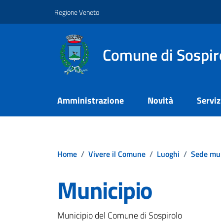
Vai ai contenuti
Vai al footer
Regione Veneto
Comune di Sospir
Amministrazione
Novità
Serviz
Home
/
Vivere il Comune
/
Luoghi
/
Sede mun
Municipio
Municipio del Comune di Sospirolo