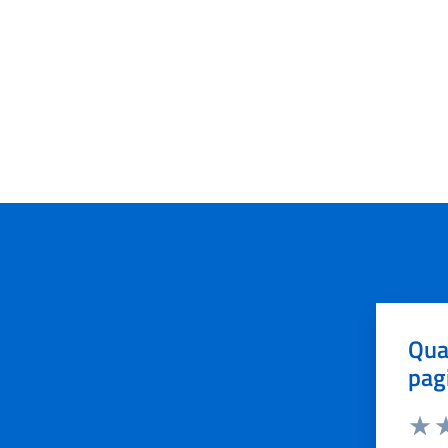
Qua
pag