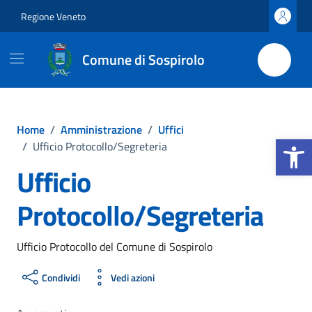
Vai ai contenuti
Vai al footer
Regione Veneto
Comune di Sospirolo
Home
/
Amministrazione
/
Uffici
Apri la b
/
Ufficio Protocollo/Segreteria
Ufficio
Protocollo/Segreteria
Ufficio Protocollo del Comune di Sospirolo
Condividi
Vedi azioni