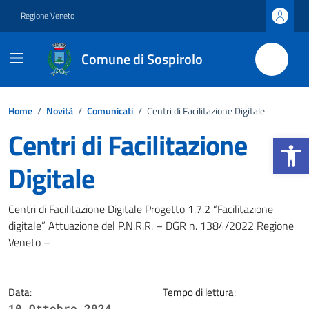
Vai ai contenuti
Vai al footer
Regione Veneto
Comune di Sospirolo
Home
/
Novità
/
Comunicati
/
Centri di Facilitazione Digitale
Centri di Facilitazione
Apri la b
Digitale
Dettagli della notizia
Centri di Facilitazione Digitale Progetto 1.7.2 “Facilitazione
digitale” Attuazione del P.N.R.R. – DGR n. 1384/2022 Regione
Veneto –
Data:
Tempo di lettura:
10 Ottobre 2024