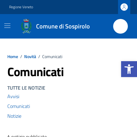
Vai ai contenuti
Vai al footer
Regione Veneto
Comune di Sospirolo
Home
/
Novità
/
Comunicati
Apri la b
Comunicati
TUTTE LE NOTIZIE
Avvisi
Comunicati
Notizie
4
notizie pubblicate