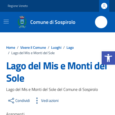
Vai ai contenuti
Vai al footer
Regione Veneto
Comune di Sospirolo
Home
/
Vivere il Comune
/
Luoghi
/
Lago
Apri la b
/
Lago del Mis e Monti del Sole
Lago del Mis e Monti del
Sole
Lago del Mis e Monti del Sole del Comune di Sospirolo
Condividi
Vedi azioni
Argomenti