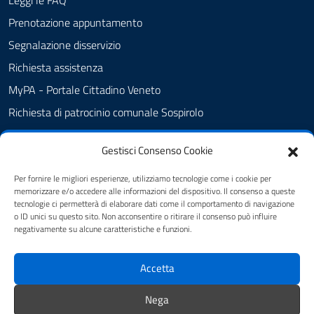
Leggi le FAQ
Prenotazione appuntamento
Segnalazione disservizio
Richiesta assistenza
MyPA - Portale Cittadino Veneto
Richiesta di patrocinio comunale Sospirolo
Amministrazione trasparente
Gestisci Consenso Cookie
Albo Pretorio
Cookie Policy
Per fornire le migliori esperienze, utilizziamo tecnologie come i cookie per
memorizzare e/o accedere alle informazioni del dispositivo. Il consenso a queste
Informativa privacy
tecnologie ci permetterà di elaborare dati come il comportamento di navigazione
o ID unici su questo sito. Non acconsentire o ritirare il consenso può influire
Dichiarazione di accessibilità
negativamente su alcune caratteristiche e funzioni.
Obiettivi di accessibilità
Accetta
Note legali
Feedback
Nega