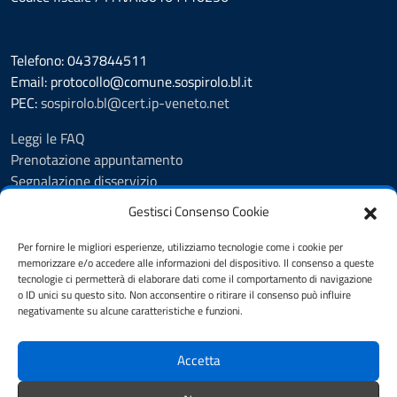
Telefono: 0437844511
Email: protocollo@comune.sospirolo.bl.it
PEC:
sospirolo.bl@cert.ip-veneto.net
Leggi le FAQ
Prenotazione appuntamento
Segnalazione disservizio
Richiesta assistenza
Gestisci Consenso Cookie
MyPA - Portale Cittadino Veneto
Richiesta di patrocinio comunale Sospirolo
Per fornire le migliori esperienze, utilizziamo tecnologie come i cookie per
memorizzare e/o accedere alle informazioni del dispositivo. Il consenso a queste
Amministrazione trasparente
tecnologie ci permetterà di elaborare dati come il comportamento di navigazione
Albo Pretorio
o ID unici su questo sito. Non acconsentire o ritirare il consenso può influire
Cookie Policy
negativamente su alcune caratteristiche e funzioni.
Informativa privacy
Dichiarazione di accessibilità
Accetta
Obiettivi di accessibilità
Note legali