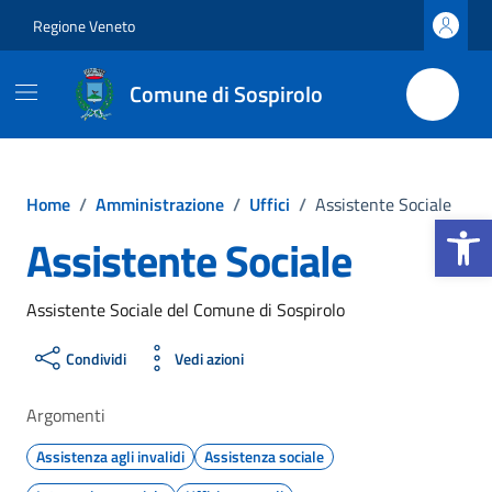
Vai ai contenuti
Vai al footer
Regione Veneto
Comune di Sospirolo
Home
/
Amministrazione
/
Uffici
/
Assistente Sociale
Apri la b
Assistente Sociale
Assistente Sociale del Comune di Sospirolo
Condividi
Vedi azioni
Argomenti
Assistenza agli invalidi
Assistenza sociale